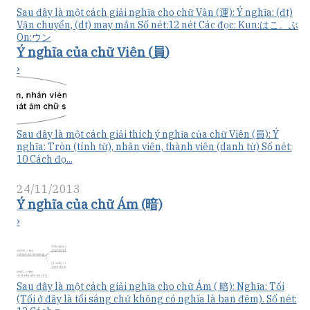
Sau đây là một cách giải nghĩa cho chữ Vận (運): Ý nghĩa: (đt)
Vận chuyển, (dt) may mắn Số nét:12 nét Các đọc: Kun:はこ。ぶ
On:ウン
Ý nghĩa của chữ Viên (員)
›
Sau đây là một cách giải thích ý nghĩa của chữ Viên (員): Ý
nghĩa: Tròn (tính từ), nhân viên, thành viên (danh từ) Số nét:
10 Cách đọ...
24/11/2013
Ý nghĩa của chữ Ám (暗)
›
Sau đây là một cách giải nghĩa cho chữ Ám ( 暗): Nghĩa: Tối
(Tối ở đây là tối sáng chứ không có nghĩa là ban đêm). Số nét: