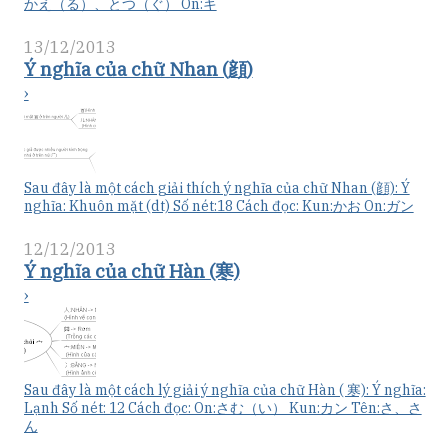
かえ（る）、とつ（ぐ） On:キ
13/12/2013
Ý nghĩa của chữ Nhan (顔)
›
Sau đây là một cách giải thích ý nghĩa của chữ Nhan (顔): Ý
nghĩa: Khuôn mặt (dt) Số nét:18 Cách đọc: Kun:かお On:ガン
12/12/2013
Ý nghĩa của chữ Hàn (寒)
›
Sau đây là một cách lý giải ý nghĩa của chữ Hàn ( 寒): Ý nghĩa:
Lạnh Số nét: 12 Cách đọc: On:さむ（い） Kun:カン Tên:さ、さ
ん