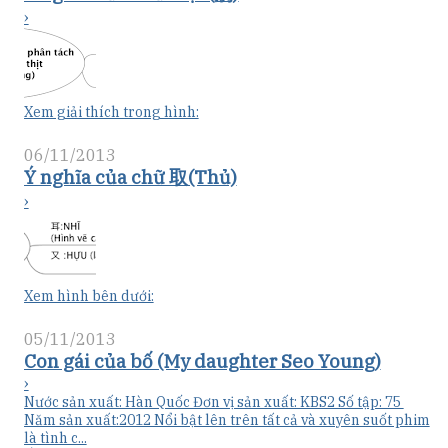
›
Xem giải thích trong hình:
06/11/2013
Ý nghĩa của chữ 取(Thủ)
›
Xem hình bên dưới:
05/11/2013
Con gái của bố (My daughter Seo Young)
›
Nước sản xuất: Hàn Quốc Đơn vị sản xuất: KBS2 Số tập: 75
Năm sản xuất:2012 Nổi bật lên trên tất cả và xuyên suốt phim
là tình c...