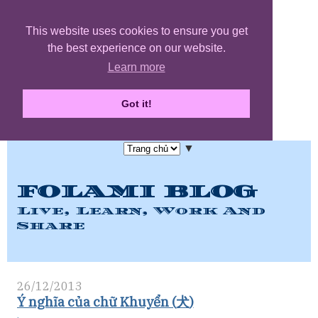
This website uses cookies to ensure you get
the best experience on our website.
Learn more
Got it!
▼
FOLAMI BLOG
Live, Learn, Work And
Share
26/12/2013
Ý nghĩa của chữ Khuyển (犬)