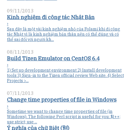
09/11/2013
Kinh nghiệm đi công tác Nhật Bản
›
Sau đây là một vài kinh nghiệm nhỏ của Folami khi đi công
tác Nhật vì là kinh nghiệm bản thân nên có thể đúng và có
thể sai đối với người kh...
08/11/2013
Build Tizen Emulator on CentOS 6.4
›
1) Set up development environment 2) Install development
tools 3) Sign-in to the Tizen official review Web site. 4) Select
Projects >...
07/11/2013
Change time properties of file in Windows
›
Sometime we want to change time properties of file (in
Windows). The following Perl script is useful for you: $|++;
use strict; use ...
Ý nghĩa của chữ Biệt (別)