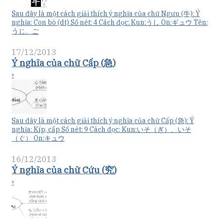
Sau đây là một cách giải thích ý nghĩa của chữ Ngưu (牛): Ý
nghĩa: Con bò (dt) Số nét: 4 Cách đọc: Kun:うし On:ギュウ Tên:
うじ、ご
17/12/2013
Ý nghĩa của chữ Cấp (急)
›
Sau đây là một cách giải thích ý nghĩa của chữ Cấp (急): Ý
nghĩa: Kíp, cấp Số nét: 9 Cách đọc: Kun:いそ（ぎ）、いそ
（ぐ） On:キュウ
16/12/2013
Ý nghĩa của chữ Cứu (究)
›