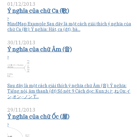
01/12/2013
Ý nghĩa của chữ Ca (歌)
›
MindMap Example Sau đây là một cách giải thích ý nghĩa của
chữ Ca (歌): Ý nghĩa: Hát, ca (đt), bà...
30/11/2013
Ý nghĩa của chữ Âm (音)
›
Sau đây là một cách giải thích ý nghĩa chữ Âm (音): Ý nghĩa:
Tiếng nói, âm thanh (dt) Số nét: 9 Cách đọc: Kun:おと,ね On:イ
ン,オン,-ノン T...
29/11/2013
Ý nghĩa của chữ Ốc (屋)
›