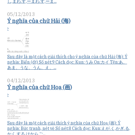
し,まわ.す,ーまわ.す,ーま...
05/12/2013
Ý nghĩa của chữ Hải (海)
›
Sau đây là một cách giải thích cho ý nghĩa của chữ Hải (海): Ý
nghĩa: Biển (dt) Số nét:9 Cách đọc: Kun:うみ On:カイ Tên:あ、
あま、うな、うん、え、...
04/12/2013
Ý nghĩa của chữ Hoạ (画)
›
Sau đây là một cách giải thích ý nghĩa của chữ Hoạ (画): Ý
nghĩa: Bức tranh, nét vẽ Số nét:8 Cách đọc: Kun:えが.く,かぎ.る,
かく.する,はからご...