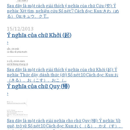
Sau đây là một cách giải thích ý nghĩa của chữ Cứu (究): Ý
nghĩa: Xét tìm, nghiên cứu Số nét:7 Cách đọc: Kun:きわ（め
る） On:キュウ、ク T...
15/12/2013
Ý nghĩa của chữ Khởi (起)
›
Sau đây là một cách giải thích ý nghĩa của chữ Khởi (起): Ý
nghĩa: Thức dậy, đánh thức (đt) Số nét:10 Cách đọc: Kun:お
（きる）、お（こす）、おこ（...
Ý nghĩa của chữ Quy (帰)
›
Sau đây là một cách giải nghĩa cho chữ Quy (帰): Ý nghĩa: Về
quê, trở về Số nét:10 Cách đọc: Kun:おく（る）、かえ（す）、