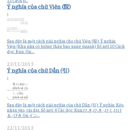
13 Cách p...
Ý nghĩa của chữ Viện (院)
›
Sau đây là một cách giải nghĩa cho chữ Viện (院): Ý nghĩa:
Viện (Khu nhà có tường thấp bao xung quanh) Số nét:10 Cách
đọc: Kun: On:...
23/11/2013
Ý nghĩa của chữ Dẫn (引)
›
Sau đây là một cách giải nghĩa của chữ Dẫn (引): Ý nghĩa: Kéo,
nhận vào, cài đặt. Số nét: 4 Các đọc: Kun:ひ.き,ひ.き-,ひく,ひけ
る,-びき On:イン...
22/11/2013