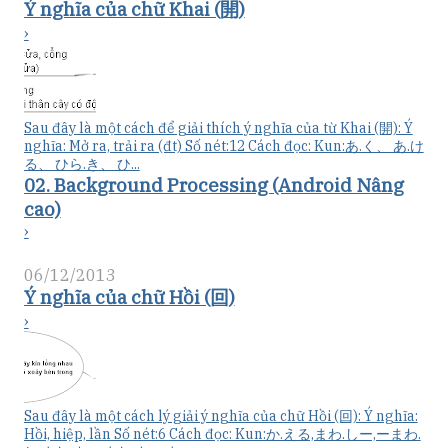
Ý nghĩa của chữ Khai (開)
›
Sau đây là một cách để giải thích ý nghĩa của từ Khai (開): Ý
nghĩa: Mở ra, trải ra (đt) Số nét:12 Cách đọc: Kun:あ.く、 あ.け
る、 ひら.き、 ひ...
02. Background Processing (Android Nâng
cao)
›
06/12/2013
Ý nghĩa của chữ Hồi (回)
›
Sau đây là một cách lý giải ý nghĩa của chữ Hồi (回): Ý nghĩa:
Hồi, hiệp, lần Số nét:6 Cách đọc: Kun:か.える,まわ.しー,ーまわ.