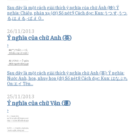
Sau đây là một cách giải thích ý nghĩa của chữ Ánh (映): Ý
nghĩa: Chiếu, phản xạ (đt) Số nét:9 Cách đọc: Kun:うつ.す,うつ.
る,は.える,-ば.え O...
26/11/2013
Ý nghĩa của chữ Anh (英)
›
Sau đây là một cách giải thích ý nghĩa chữ Anh (英): Ý nghĩa:
Nước Anh, hoa, nhuỵ hoa (dt) Số nét:8 Cách đọc: Kun: はなぶち
On:エイ Tên...
25/11/2013
Ý nghĩa của chữ Vận (運)
›