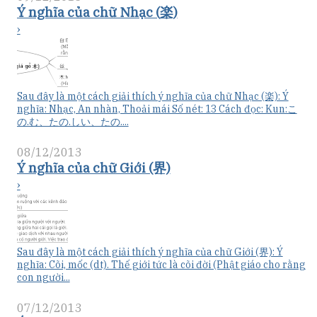
Ý nghĩa của chữ Nhạc (楽)
›
Sau đây là một cách giải thích ý nghĩa của chữ Nhạc (楽): Ý
nghĩa: Nhạc, An nhàn, Thoải mái Số nét: 13 Cách đọc: Kun:こ
の.む、たの.しい、たの....
08/12/2013
Ý nghĩa của chữ Giới (界)
›
Sau đây là một cách giải thích ý nghĩa của chữ Giới (界): Ý
nghĩa: Cõi, mốc (dt). Thế giới tức là cõi đời (Phật giáo cho rằng
con người...
07/12/2013