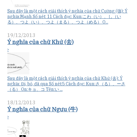
Sau đây là một cách giải thích ý nghĩa của chữ Cường (強): Ý
nghĩa:Mạnh Số nét: 11 Cách đọc: Kun:こわ（い）、し（い
る）、つよ（い）、つよ（まる）、つよ（める） O...
19/12/2013
Ý nghĩa của chữ Khứ (去)
›
Sau đây là một cách giải thích ý nghĩa của chữ Khứ (去): Ý
nghĩa: Đi, bỏ, đã qua Số nét:5 Cách đọc: Kun:さ（る）、ーさ
（る） On:キョ、コ Tên:い ...
18/12/2013
Ý nghĩa của chữ Ngưu (牛)
›