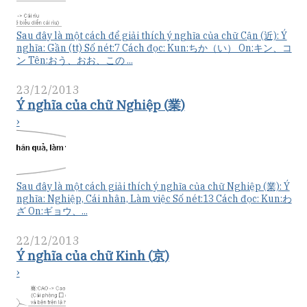
Sau đây là một cách để giải thích ý nghĩa của chữ Cận (近): Ý
nghĩa: Gần (tt) Số nét:7 Cách đọc: Kun:ちか（い） On:キン、コ
ン Tên:おう、おお、この ...
23/12/2013
Ý nghĩa của chữ Nghiệp (業)
›
Sau đây là một cách giải thích ý nghĩa của chữ Nghiệp (業): Ý
nghĩa: Nghiệp, Cái nhân, Làm việc Số nét:13 Cách đọc: Kun:わ
ざ On:ギョウ、...
22/12/2013
Ý nghĩa của chữ Kinh (京)
›