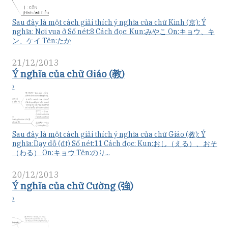
Sau đây là một cách giải thích ý nghĩa của chữ Kinh (京): Ý
nghĩa: Nơi vua ở Số nét:8 Cách đọc: Kun:みやこ On:キョウ、キ
ン、ケイ Tên:たか
21/12/2013
Ý nghĩa của chữ Giáo (教)
›
Sau đây là một cách giải thích ý nghĩa của chữ Giáo (教): Ý
nghĩa:Dạy dỗ (đt) Số nét:11 Cách đọc: Kun:おし（える）、おそ
（わる） On:キョウ Tên:のり...
20/12/2013
Ý nghĩa của chữ Cường (強)
›