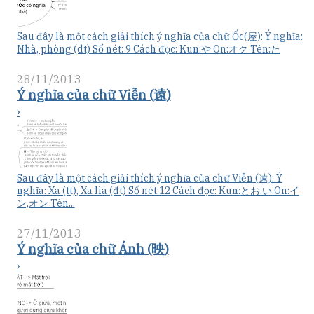
Sau đây là một cách giải thích ý nghĩa của chữ Ốc(屋): Ý nghĩa:
Nhà, phòng (dt) Số nét: 9 Cách đọc: Kun:や On:オク Tên:た
28/11/2013
Ý nghĩa của chữ Viễn (遠)
›
Sau đây là một cách giải thích ý nghĩa của chữ Viễn (遠): Ý
nghĩa: Xa (tt), Xa lìa (đt) Số nét:12 Cách đọc: Kun:とお.い On:イ
ン,オン Tên...
27/11/2013
Ý nghĩa của chữ Ánh (映)
›