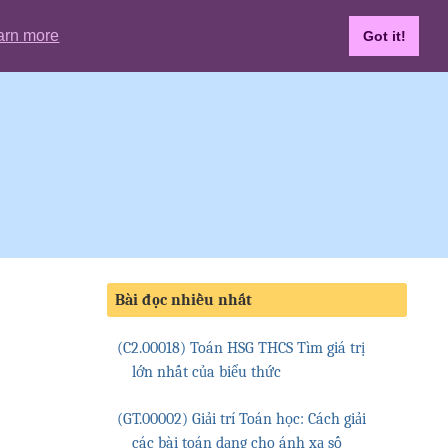
arn more
Got it!
Bài đọc nhiều nhất
(C2.00018) Toán HSG THCS Tìm giá trị
lớn nhất của biểu thức
(GT.00002) Giải trí Toán học: Cách giải
các bài toán dạng cho ánh xạ số