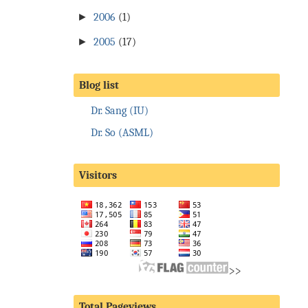
►
2006
(1)
►
2005
(17)
Blog list
Dr. Sang (IU)
Dr. So (ASML)
Visitors
>>
Total Pageviews