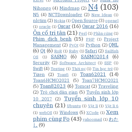
Excel
(1)
N4
(103)
Nihongo
(4)
Mindmap
(2)
N5
(4)
NCTDownloader
(2)
New Ideas
(1)
nlctim
(2)
Open Source
(3)
Nokia
(1)
opengl
Oscar
(16)
Oscar 2016
(16)
(1)
oracle
(1)
Ôn cố tri tân
(21)
Perl
(1)
Phần cứng
(1)
Phim dich benh
(15)
Project
PHP
(1)
QML
Management
(2)
Python
(2)
PyQt
(1)
(6)
Qt
(6)
Safari
(2)
RoR
(1)
Ruby
(1)
Sailfish
SASMO
(6)
SASMO2014
(6)
OS
(1)
Security
(2)
Software Architect
(1)
SSP
(1)
Swift
(4)
Testing
(1)
Thời sự
(1)
Tin học trẻ
(1)
Toan62021
(14)
Tizen
(2)
Toan5
(1)
Toan6HCMO2021
(5)
Toan7HCMO2021
Toan82023
(6)
(5)
Tomcat
(2)
Traveling
(2)
Trò chơi dân gian
(5)
Tuyển sinh lớp
Tuyển sinh lớp 10
10 2017
(2)
chuyên
(21)
Ubuntu
(1)
Vật lí
(1)
Vật lí 6
Xem
Windows
(5)
(1)
webOS
(1)
XCode
(1)
phim cùng Fo
(43)
わた
yahoomail
(1)
し
(9)