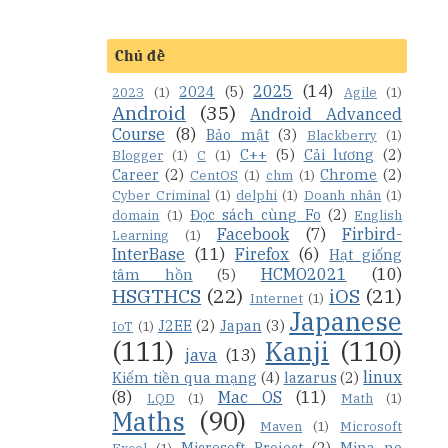
Chủ đề
2025
(14)
2024
(5)
2023
(1)
Agile
(1)
Android
(35)
Android Advanced
Course
(8)
Bảo mật
(3)
Blackberry
(1)
C++
(5)
Cải lương
(2)
Blogger
(1)
C
(1)
Career
(2)
Chrome
(2)
CentOS
(1)
chm
(1)
Cyber Criminal
(1)
delphi
(1)
Doanh nhân
(1)
Đọc sách cùng Fo
(2)
domain
(1)
English
Facebook
(7)
Firbird-
Learning
(1)
InterBase
(11)
Firefox
(6)
Hạt giống
HCMO2021
(10)
tâm hồn
(5)
HSGTHCS
(22)
iOS
(21)
Internet
(1)
Japanese
J2EE
(2)
Japan
(3)
IoT
(1)
(111)
Kanji
(110)
java
(13)
linux
Kiếm tiền qua mạng
(4)
lazarus
(2)
(8)
Mac OS
(11)
LQD
(1)
Math
(1)
Maths
(90)
Maven
(1)
Microsoft
Microsoft Project
(2)
Mina no