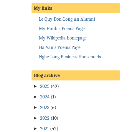
My links
Le Quy Don-Long An Alumni
My Hanh's Poems Page
My Wikipedia homepage
Ha Van's Poems Page
Nghe Long Business Households
Blog archive
►
2025
(49)
►
2024
(1)
►
2023
(6)
►
2022
(10)
►
2021
(42)