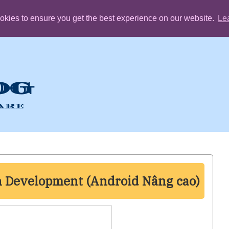
okies to ensure you get the best experience on our website.
Le
OG
are
n Development (Android Nâng cao)