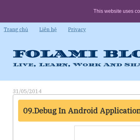
This website uses co
Trang chủ
Liên hệ
Privacy
FOLAMI BL
Live, Learn, Work And Sh
31/05/2014
09.Debug In Android Applicatio