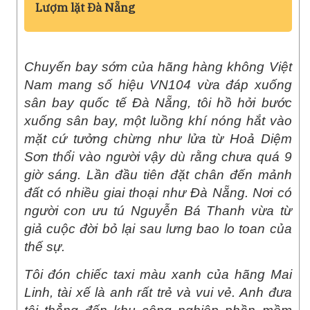
Lượm lặt Đà Nẵng
Chuyến bay sớm của hãng hàng không Việt
Nam mang số hiệu VN104 vừa đáp xuống
sân bay quốc tế Đà Nẵng, tôi hồ hởi bước
xuống sân bay, một luồng khí nóng hắt vào
mặt cứ tưởng chừng như lửa từ Hoả Diệm
Sơn thổi vào người vậy dù rằng chưa quá 9
giờ sáng. Lần đầu tiên đặt chân đến mảnh
đất có nhiều giai thoại như Đà Nẵng. Nơi có
người con ưu tú Nguyễn Bá Thanh vừa từ
giả cuộc đời bỏ lại sau lưng bao lo toan của
thế sự.
Tôi đón chiếc taxi màu xanh của hãng Mai
Linh, tài xế là anh rất trẻ và vui vẻ. Anh đưa