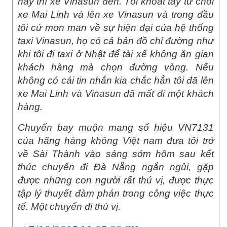
nãy thì xe Vinasun đến. Tôi khoát tay từ chối
xe Mai Linh và lên xe Vinasun và trong đầu
tôi cứ mơn man về sự hiện đại của hệ thống
taxi Vinasun, họ có cả bản đồ chỉ đường như
khi tôi đi taxi ở Nhật để tài xế không ăn gian
khách hàng mà chọn đường vòng. Nếu
không có cái tin nhắn kia chắc hẳn tôi đã lên
xe Mai Linh và Vinasun đã mất đi một khách
hàng.
Chuyến bay muộn mang số hiệu VN7131
của hãng hàng không Việt nam đưa tôi trở
về Sài Thành vào sáng sớm hôm sau kết
thúc chuyến đi Đà Nẵng ngắn ngủi, gặp
được những con người rất thú vị, được thực
tập lý thuyết đàm phán trong công việc thực
tế. Một chuyến đi thú vị.