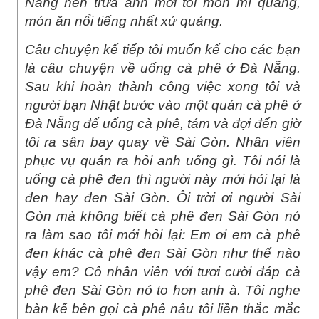
Nẵng nên trưa anh mời tôi món mì quảng,
món ăn nổi tiếng nhất xứ quảng.
Câu chuyện kế tiếp tôi muốn kể cho các bạn
là câu chuyện về uống cà phê ở Đà Nẵng.
Sau khi hoàn thành công việc xong tôi và
người bạn Nhật bước vào một quán cà phê ở
Đà Nẵng để uống cà phê, tám và đợi đến giờ
tôi ra sân bay quay về Sài Gòn. Nhân viên
phục vụ quán ra hỏi anh uống gì. Tôi nói là
uống cà phê đen thì người này mới hỏi lại là
đen hay đen Sài Gòn. Ôi trời ơi người Sài
Gòn mà không biết cà phê đen Sài Gòn nó
ra làm sao tôi mới hỏi lại: Em ơi em cà phê
đen khác cà phê đen Sài Gòn như thế nào
vậy em? Cô nhân viên với tươi cười đáp cà
phê đen Sài Gòn nó to hơn anh à. Tôi nghe
bàn kế bên gọi cà phê nâu tôi liền thắc mắc