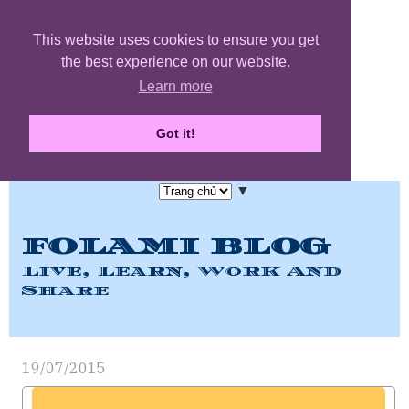
This website uses cookies to ensure you get
the best experience on our website.
Learn more
Got it!
▼
FOLAMI BLOG
Live, Learn, Work And
Share
19/07/2015