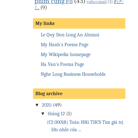
phim cùng Fo
(43)
わた
yahoomail
(1)
し
(9)
My links
Le Quy Don-Long An Alumni
My Hanh's Poems Page
My Wikipedia homepage
Ha Van's Poems Page
Nghe Long Business Households
Blog archive
▼
2025
(49)
▼
tháng 12
(1)
(C2.00018) Toán HSG THCS Tìm giá trị
lớn nhất của ...