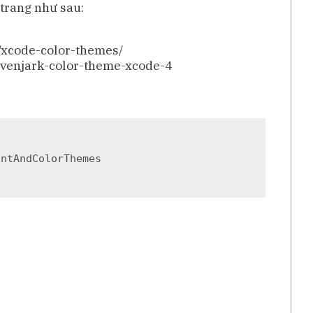
trang như sau:
/xcode-color-themes/
avenjark-color-theme-xcode-4
ontAndColorThemes