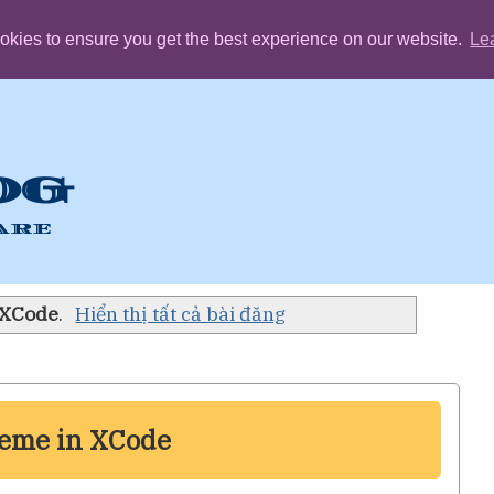
okies to ensure you get the best experience on our website.
Le
OG
are
XCode
.
Hiển thị tất cả bài đăng
eme in XCode