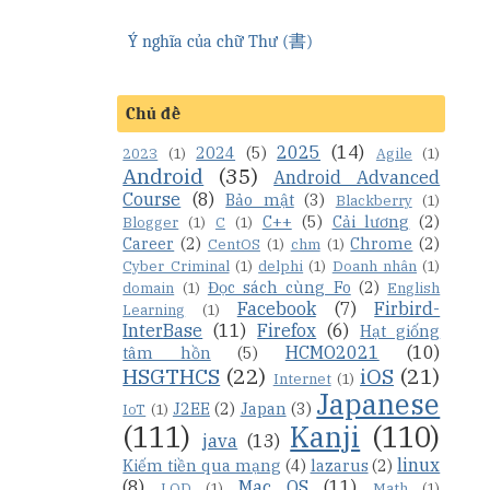
Ý nghĩa của chữ Thư (書)
Chủ đề
2025
(14)
2024
(5)
2023
(1)
Agile
(1)
Android
(35)
Android Advanced
Course
(8)
Bảo mật
(3)
Blackberry
(1)
C++
(5)
Cải lương
(2)
Blogger
(1)
C
(1)
Career
(2)
Chrome
(2)
CentOS
(1)
chm
(1)
Cyber Criminal
(1)
delphi
(1)
Doanh nhân
(1)
Đọc sách cùng Fo
(2)
domain
(1)
English
Facebook
(7)
Firbird-
Learning
(1)
InterBase
(11)
Firefox
(6)
Hạt giống
HCMO2021
(10)
tâm hồn
(5)
HSGTHCS
(22)
iOS
(21)
Internet
(1)
Japanese
J2EE
(2)
Japan
(3)
IoT
(1)
(111)
Kanji
(110)
java
(13)
linux
Kiếm tiền qua mạng
(4)
lazarus
(2)
(8)
Mac OS
(11)
LQD
(1)
Math
(1)