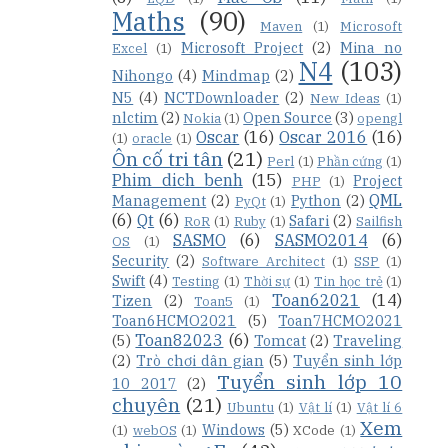
Maths
(90)
Maven
(1)
Microsoft
Microsoft Project
(2)
Mina no
Excel
(1)
N4
(103)
Nihongo
(4)
Mindmap
(2)
N5
(4)
NCTDownloader
(2)
New Ideas
(1)
nlctim
(2)
Open Source
(3)
Nokia
(1)
opengl
Oscar
(16)
Oscar 2016
(16)
(1)
oracle
(1)
Ôn cố tri tân
(21)
Perl
(1)
Phần cứng
(1)
Phim dich benh
(15)
Project
PHP
(1)
QML
Management
(2)
Python
(2)
PyQt
(1)
(6)
Qt
(6)
Safari
(2)
RoR
(1)
Ruby
(1)
Sailfish
SASMO
(6)
SASMO2014
(6)
OS
(1)
Security
(2)
Software Architect
(1)
SSP
(1)
Swift
(4)
Testing
(1)
Thời sự
(1)
Tin học trẻ
(1)
Toan62021
(14)
Tizen
(2)
Toan5
(1)
Toan6HCMO2021
(5)
Toan7HCMO2021
Toan82023
(6)
(5)
Tomcat
(2)
Traveling
(2)
Trò chơi dân gian
(5)
Tuyển sinh lớp
Tuyển sinh lớp 10
10 2017
(2)
chuyên
(21)
Ubuntu
(1)
Vật lí
(1)
Vật lí 6
Xem
Windows
(5)
(1)
webOS
(1)
XCode
(1)