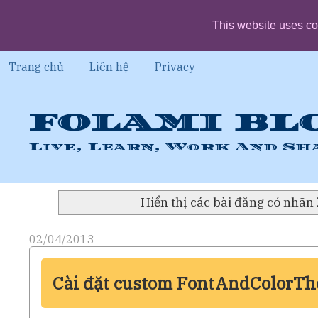
This website uses co
Trang chủ
Liên hệ
Privacy
FOLAMI BL
Live, Learn, Work And Sh
Hiển thị các bài đăng có nhãn
02/04/2013
Cài đặt custom FontAndColorTh