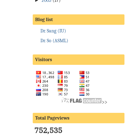
►
2005
(17)
Blog list
Dr. Sang (IU)
Dr. So (ASML)
Visitors
>>
Total Pageviews
752,535