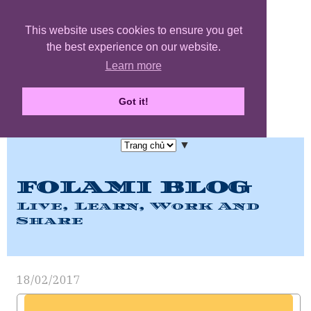
This website uses cookies to ensure you get
the best experience on our website.
Learn more
Got it!
▼
FOLAMI BLOG
Live, Learn, Work And
Share
18/02/2017