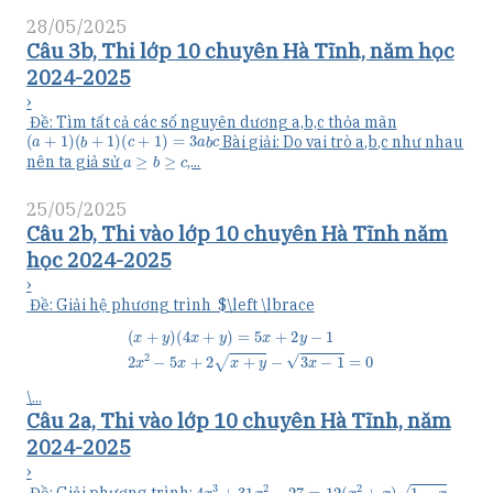
28/05/2025
Câu 3b, Thi lớp 10 chuyên Hà Tĩnh, năm học
2024-2025
›
Đề: Tìm tất cả các số nguyên dương a,b,c thỏa mãn
(
a
+
1
)
(
b
+
1
)
(
c
+
1
)
=
3
a
b
c
Bài giải: Do vai trò a,b,c như nhau
a
≥
b
≥
c
nên ta giả sử
,...
25/05/2025
Câu 2b, Thi vào lớp 10 chuyên Hà Tĩnh năm
học 2024-2025
›
Đề: Giải hệ phương trình $\left \lbrace
(
x
+
y
)
(
4
x
+
y
)
=
5
x
+
2
y
−
1
2
x
2
−
5
x
+
2
x
+
y
−
3
x
−
1
=
0
\...
Câu 2a, Thi vào lớp 10 chuyên Hà Tĩnh, năm
2024-2025
›
4
x
3
+
31
x
2
−
27
=
12
(
x
2
+
x
)
1
−
x