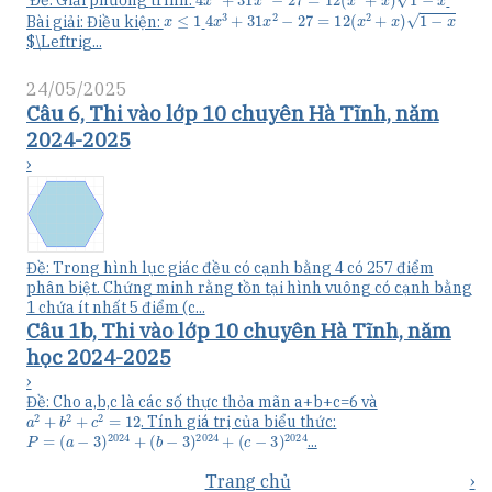
Đề: Giải phương trình:
x
≤
1
4
x
3
+
31
x
2
−
27
=
12
(
x
2
+
x
)
1
−
x
Bài giải: Điều kiện:
$\Leftrig...
24/05/2025
Câu 6, Thi vào lớp 10 chuyên Hà Tĩnh, năm
2024-2025
›
Đề: Trong hình lục giác đều có cạnh bằng 4 có 257 điểm
phân biệt. Chứng minh rằng tồn tại hình vuông có cạnh bằng
1 chứa ít nhất 5 điểm (c...
Câu 1b, Thi vào lớp 10 chuyên Hà Tĩnh, năm
học 2024-2025
›
Đề: Cho a,b,c là các số thực thỏa mãn a+b+c=6 và
a
2
+
b
2
+
c
2
=
12
. Tính giá trị của biểu thức:
P
=
(
a
−
3
)
2024
+
(
b
−
3
)
2024
+
(
c
−
3
)
2024
...
Trang chủ
›