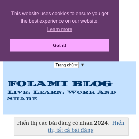
This website uses cookies to ensure you get
the best experience on our website.
Learn more
Got it!
▼
FOLAMI BLOG
Live, Learn, Work And
Share
Hiển thị các bài đăng có nhãn
2024
.
Hiển
thị tất cả bài đăng