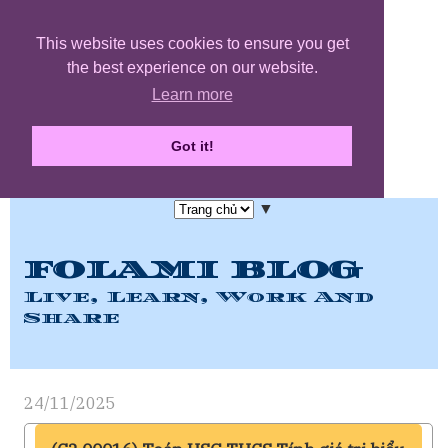
This website uses cookies to ensure you get
the best experience on our website.
Learn more
Got it!
▼
FOLAMI BLOG
Live, Learn, Work And
Share
24/11/2025