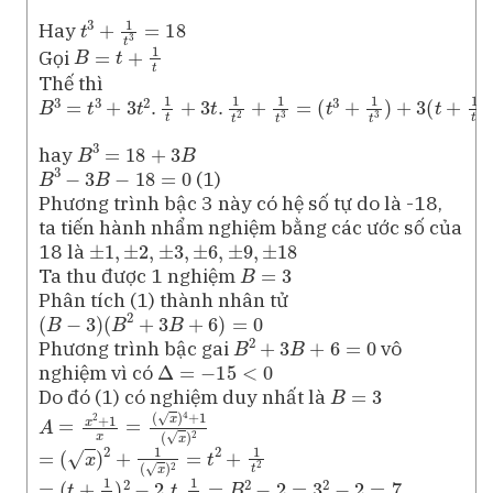
t
3
+
1
t
3
=
18
Hay
B
=
t
+
1
t
Gọi
Thế thì
B
3
=
t
3
+
3
t
2
.
1
t
+
3
t
.
1
t
2
+
1
t
3
=
(
t
3
+
1
t
3
)
+
3
(
t
+
1
t
)
B
3
=
18
+
3
B
hay
B
3
−
3
B
−
18
=
0
(1)
Phương trình bậc 3 này có hệ số tự do là -18,
ta tiến hành nhẩm nghiệm bằng các ước số của
±
1
,
±
2
,
±
3
,
±
6
,
±
9
,
±
18
18 là
B
=
3
Ta thu được 1 nghiệm
Phân tích (1) thành nhân tử
(
B
−
3
)
(
B
2
+
3
B
+
6
)
=
0
B
2
+
3
B
+
6
=
0
Phương trình bậc gai
vô
Δ
=
−
15
<
0
nghiệm vì có
B
=
3
Do đó (1) có nghiệm duy nhất là
A
(
x
=
)
4
x
+
2
1
+
(
1
x
x
)
=
2
=
(
x
)
2
+
1
(
x
)
2
=
t
2
+
1
t
2
=
(
t
+
1
t
)
2
−
2.
t
.
1
t
=
B
2
−
2
=
3
2
−
2
=
7