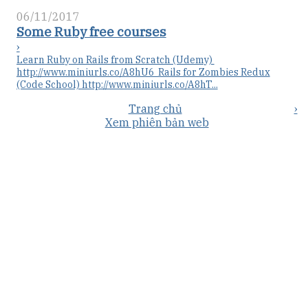
06/11/2017
Some Ruby free courses
›
Learn Ruby on Rails from Scratch (Udemy)
http://www.miniurls.co/A8hU6 Rails for Zombies Redux
(Code School) http://www.miniurls.co/A8hT...
Trang chủ
›
Xem phiên bản web