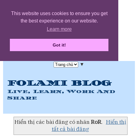
This website uses cookies to ensure you get
the best experience on our website.
Learn more
Got it!
▼
FOLAMI BLOG
Live, Learn, Work And
Share
Hiển thị các bài đăng có nhãn
RoR
.
Hiển thị
tất cả bài đăng