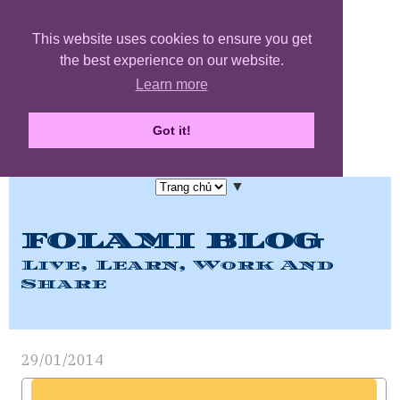
This website uses cookies to ensure you get
the best experience on our website.
Learn more
Got it!
▼
FOLAMI BLOG
Live, Learn, Work And
Share
29/01/2014