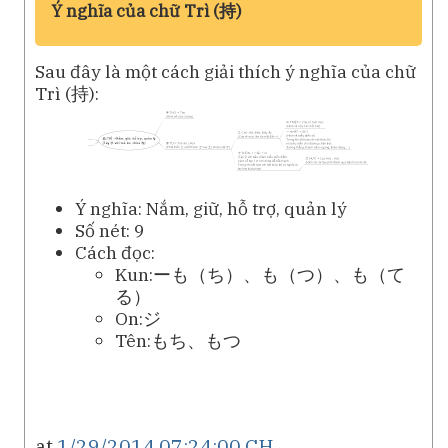
Ý nghĩa của chữ Trì (持)
Sau đây là một cách giải thích ý nghĩa của chữ
Trì (持):
Ý nghĩa: Nắm, giữ, hỗ trợ, quản lý
Số nét: 9
Cách đọc:
Kun:ーも（ち）、も（つ）、も（て
る）
On:ジ
Tên:もち、もつ
at
1/29/2014 07:24:00 CH