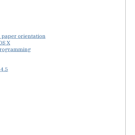
i paper orientation
OS X
 programming
 4.5