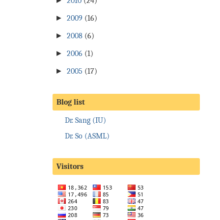
►
2010
(24)
►
2009
(16)
►
2008
(6)
►
2006
(1)
►
2005
(17)
Blog list
Dr. Sang (IU)
Dr. So (ASML)
Visitors