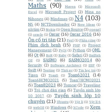
Maths
(90)
Maven
(1)
Microsoft
Microsoft Project
(2)
Mina no
Excel
(1)
N4
(103)
Nihongo
(4)
Mindmap
(2)
N5
(4)
NCTDownloader
(2)
New Ideas
(1)
nlctim
(2)
Open Source
(3)
Nokia
(1)
opengl
Oscar
(16)
Oscar 2016
(16)
(1)
oracle
(1)
Ôn cố tri tân
(21)
Perl
(1)
Phần cứng
(1)
Phim dich benh
(15)
Project
PHP
(1)
QML
Management
(2)
Python
(2)
PyQt
(1)
(6)
Qt
(6)
Safari
(2)
RoR
(1)
Ruby
(1)
Sailfish
SASMO
(6)
SASMO2014
(6)
OS
(1)
Security
(2)
Software Architect
(1)
SSP
(1)
Swift
(4)
Testing
(1)
Thời sự
(1)
Tin học trẻ
(1)
Toan62021
(14)
Tizen
(2)
Toan5
(1)
Toan6HCMO2021
(5)
Toan7HCMO2021
Toan82023
(6)
(5)
Tomcat
(2)
Traveling
(2)
Trò chơi dân gian
(5)
Tuyển sinh lớp
Tuyển sinh lớp 10
10 2017
(2)
chuyên
(21)
Ubuntu
(1)
Vật lí
(1)
Vật lí 6
Xem
Windows
(5)
(1)
webOS
(1)
XCode
(1)