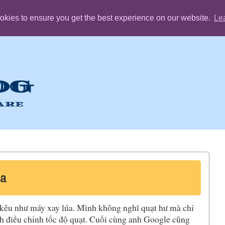
okies to ensure you get the best experience on our website.
Le
OG
are
úa
ạy kêu như máy xay lúa. Mình không nghĩ quạt hư mà chỉ
ch điều chỉnh tốc độ quạt. Cuối cùng anh Google cũng