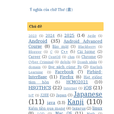
Ý nghĩa của chữ Thư (書)
Chủ đề
2025
(14)
2024
(5)
2023
(1)
Agile
(1)
Android
(35)
Android Advanced
Course
(8)
Bảo mật
(3)
Blackberry
(1)
C++
(5)
Cải lương
(2)
Blogger
(1)
C
(1)
Career
(2)
Chrome
(2)
CentOS
(1)
chm
(1)
Cyber Criminal
(1)
delphi
(1)
Doanh nhân
(1)
Đọc sách cùng Fo
(2)
domain
(1)
English
Facebook
(7)
Firbird-
Learning
(1)
InterBase
(11)
Firefox
(6)
Hạt giống
HCMO2021
(10)
tâm hồn
(5)
HSGTHCS
(22)
iOS
(21)
Internet
(1)
Japanese
J2EE
(2)
Japan
(3)
IoT
(1)
(111)
Kanji
(110)
java
(13)
linux
Kiếm tiền qua mạng
(4)
lazarus
(2)
(8)
Mac OS
(11)
LQD
(1)
Math
(1)