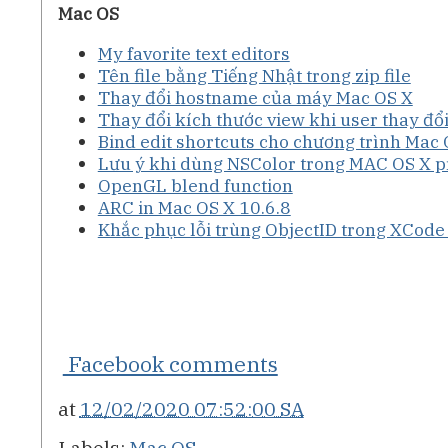
Mac OS
My favorite text editors
Tên file bằng Tiếng Nhật trong zip file
Thay đổi hostname của máy Mac OS X
Thay đổi kích thước view khi user thay đổ
Bind edit shortcuts cho chương trình Mac 
Lưu ý khi dùng NSColor trong MAC OS X
OpenGL blend function
ARC in Mac OS X 10.6.8
Khắc phục lỗi trùng ObjectID trong XCode
Facebook comments
at
12/02/2020 07:52:00 SA
Labels:
Mac OS