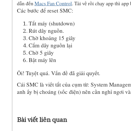
dẫn đến
Macs Fan Control
. Tải về rồi chạy app thì ap
Các bước để reset SMC:
Tắt máy (shutdown)
Rút dây nguồn.
Chờ khoảng 15 giây
Cắm dây nguồn lại
Chờ 5 giây
Bật máy lên
Ôi! Tuyệt quá. Vấn đề đã giải quyết.
Cái SMC là viết tắt của cụm từ: System Managem
anh ấy bị choáng (sốc điện) nên cần nghỉ ngơi và r
Bài viết liên quan