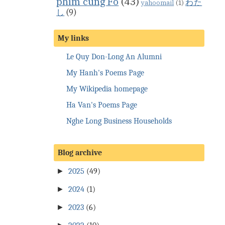
phim cùng Fo
(43)
わた
yahoomail
(1)
し
(9)
My links
Le Quy Don-Long An Alumni
My Hanh's Poems Page
My Wikipedia homepage
Ha Van's Poems Page
Nghe Long Business Households
Blog archive
►
2025
(49)
►
2024
(1)
►
2023
(6)