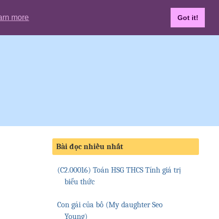
arn more
Got it!
Bài đọc nhiều nhất
(C2.00016) Toán HSG THCS Tính giá trị
biểu thức
Con gái của bố (My daughter Seo
Young)