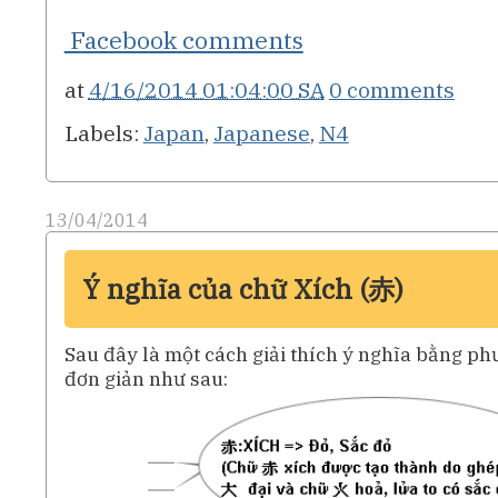
Facebook comments
at
4/16/2014 01:04:00 SA
0 comments
Labels:
Japan
,
Japanese
,
N4
13/04/2014
Ý nghĩa của chữ Xích (赤)
Sau đây là một cách giải thích ý nghĩa bằng ph
đơn giản như sau: