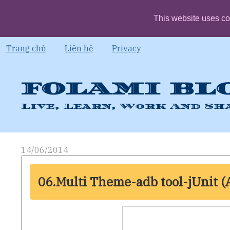
This website uses co
Trang chủ
Liên hệ
Privacy
FOLAMI BL
Live, Learn, Work And Sh
14/06/2014
06.Multi Theme-adb tool-jUnit (