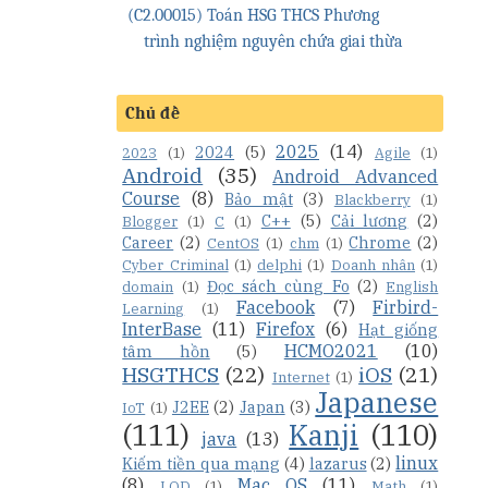
(C2.00015) Toán HSG THCS Phương
trình nghiệm nguyên chứa giai thừa
Chủ đề
2025
(14)
2024
(5)
2023
(1)
Agile
(1)
Android
(35)
Android Advanced
Course
(8)
Bảo mật
(3)
Blackberry
(1)
C++
(5)
Cải lương
(2)
Blogger
(1)
C
(1)
Career
(2)
Chrome
(2)
CentOS
(1)
chm
(1)
Cyber Criminal
(1)
delphi
(1)
Doanh nhân
(1)
Đọc sách cùng Fo
(2)
domain
(1)
English
Facebook
(7)
Firbird-
Learning
(1)
InterBase
(11)
Firefox
(6)
Hạt giống
HCMO2021
(10)
tâm hồn
(5)
HSGTHCS
(22)
iOS
(21)
Internet
(1)
Japanese
J2EE
(2)
Japan
(3)
IoT
(1)
(111)
Kanji
(110)
java
(13)
linux
Kiếm tiền qua mạng
(4)
lazarus
(2)
(8)
Mac OS
(11)
LQD
(1)
Math
(1)