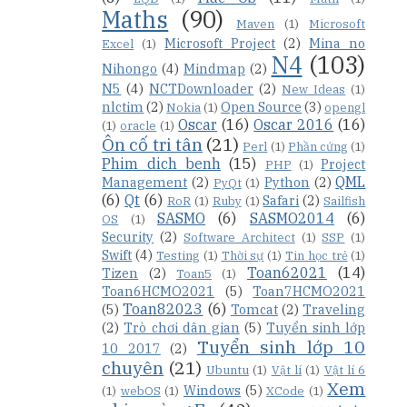
Maths
(90)
Maven
(1)
Microsoft
Microsoft Project
(2)
Mina no
Excel
(1)
N4
(103)
Nihongo
(4)
Mindmap
(2)
N5
(4)
NCTDownloader
(2)
New Ideas
(1)
nlctim
(2)
Open Source
(3)
Nokia
(1)
opengl
Oscar
(16)
Oscar 2016
(16)
(1)
oracle
(1)
Ôn cố tri tân
(21)
Perl
(1)
Phần cứng
(1)
Phim dich benh
(15)
Project
PHP
(1)
QML
Management
(2)
Python
(2)
PyQt
(1)
(6)
Qt
(6)
Safari
(2)
RoR
(1)
Ruby
(1)
Sailfish
SASMO
(6)
SASMO2014
(6)
OS
(1)
Security
(2)
Software Architect
(1)
SSP
(1)
Swift
(4)
Testing
(1)
Thời sự
(1)
Tin học trẻ
(1)
Toan62021
(14)
Tizen
(2)
Toan5
(1)
Toan6HCMO2021
(5)
Toan7HCMO2021
Toan82023
(6)
(5)
Tomcat
(2)
Traveling
(2)
Trò chơi dân gian
(5)
Tuyển sinh lớp
Tuyển sinh lớp 10
10 2017
(2)
chuyên
(21)
Ubuntu
(1)
Vật lí
(1)
Vật lí 6
Xem
Windows
(5)
(1)
webOS
(1)
XCode
(1)