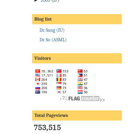
►
2005
(17)
Blog list
Dr. Sang (IU)
Dr. So (ASML)
Visitors
>>
Total Pageviews
753,515