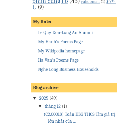
phim cùng Fo
(43)
わた
yahoomail
(1)
し
(9)
My links
Le Quy Don-Long An Alumni
My Hanh's Poems Page
My Wikipedia homepage
Ha Van's Poems Page
Nghe Long Business Households
Blog archive
▼
2025
(49)
▼
tháng 12
(1)
(C2.00018) Toán HSG THCS Tìm giá trị
lớn nhất của ...