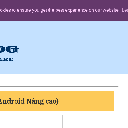
okies to ensure you get the best experience on our website.
Le
OG
are
Android Nâng cao)