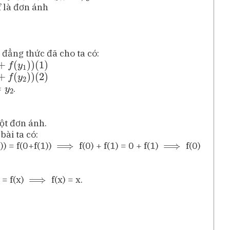
f là đơn ánh
 đẳng thức đã cho ta có:
.
một đơn ánh.
bài ta có:
⟹
⟹
)) = f(0+f(1))
f(0) + f(1) = 0 + f(1)
f(0)
⟹
) = f(x)
f(x) = x.