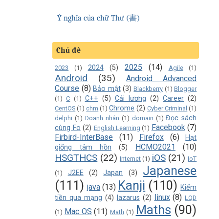
Ý nghĩa của chữ Thư (書)
Chủ đề
2025
(14)
2024
(5)
2023
(1)
Agile
(1)
Android
(35)
Android Advanced
Course
(8)
Bảo mật
(3)
Blackberry
(1)
Blogger
C++
(5)
Cải lương
(2)
Career
(2)
(1)
C
(1)
Chrome
(2)
CentOS
(1)
chm
(1)
Cyber Criminal
(1)
Đọc sách
delphi
(1)
Doanh nhân
(1)
domain
(1)
Facebook
(7)
cùng Fo
(2)
English Learning
(1)
Firbird-InterBase
(11)
Firefox
(6)
Hạt
HCMO2021
(10)
giống tâm hồn
(5)
HSGTHCS
(22)
iOS
(21)
Internet
(1)
IoT
Japanese
J2EE
(2)
Japan
(3)
(1)
(111)
Kanji
(110)
java
(13)
Kiếm
linux
(8)
tiền qua mạng
(4)
lazarus
(2)
LQD
Maths
(90)
Mac OS
(11)
(1)
Math
(1)