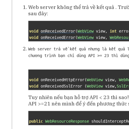
Web server không thể trả về kết quả . Trư
sau đây:
void
onReceivedError
(
WebView
 view
,
int
 erro
void
onReceivedError
(
WebView
 view
,
WebResou
Web server trả về kết quả nhưng là kết quả 
chương trình bạn chỉ dùng API >= 23 thì dùn
void
 onReceivedHttpError
(
WebView
 view
,
WebR
void
 onReceivedSslError 
(
WebView
 view
,
SslEr
Tuy nhiên nếu bạn hỗ trợ API < 23 thì sao
API >=21 nên mình để ý đến phương thức 
public
WebResourceResponse
 shouldInterceptR