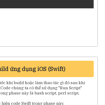
ild ứng dụng iOS (Swift)
ớc khi build hoặc làm thao tác gì đó sau khi
XCode chúng ta có thể sử dụng "Run Script"
ong phase này là bash script, perl script,
 hiện code Swift trong phase này.