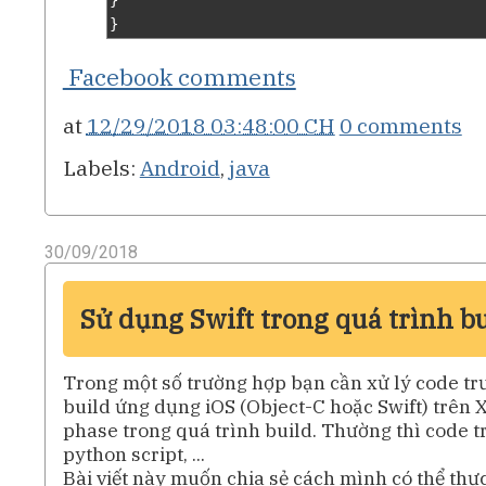
}
Facebook comments
at
12/29/2018 03:48:00 CH
0 comments
Labels:
Android
,
java
30/09/2018
Sử dụng Swift trong quá trình bu
Trong một số trường hợp bạn cần xử lý code trư
build ứng dụng iOS (Object-C hoặc Swift) trên 
phase trong quá trình build. Thường thì code tr
python script, ...
Bài viết này muốn chia sẻ cách mình có thể thực