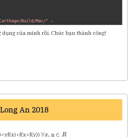
Carthage/Build/Mac/"
-
g dụng của mình rồi. Chúc bạn thành công!
 Long An 2018
∀
x
,
y
∈
R
))=yf(x)+f(x+f(y))