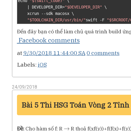
echo 
"$(swift_code)"
 \

|
 DEVELOPER_DIR
=
"$DEVELOPER_DIR"
 \

    xcrun 
--
sdk macosx \

"$TOOLCHAIN_DIR/usr/bin/"
swift 
-
F 
"$SRCROOT/
Đến đây bạn có thể làm chủ quá trình build ứn
Facebook comments
at
9/30/2018 11:44:00 SA
0 comments
Labels:
iOS
24/09/2018
Bài 5 Thi HSG Toán Vòng 2 Tỉnh
→
Đề:
Cho hàm số f: R
R thoả f(xf(y))+f(f(x)+f(y