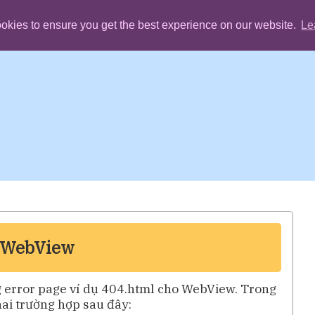
okies to ensure you get the best experience on our website.
Le
r WebView
g error page ví dụ 404.html cho WebView. Trong
 hai trường hợp sau đây: