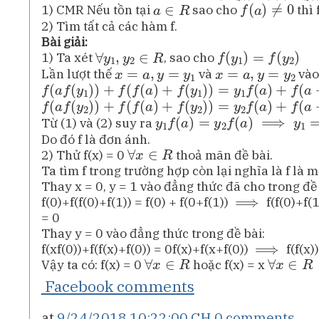
a
∈
R
f
(
a
)
≠
0
1) CMR Nếu tồn tại
sao cho
thì 
2) Tìm tất cả các hàm f.
Bài giải:
∀
R
y
1
,
y
2
∈
f
(
y
1
)
=
f
(
y
2
)
1) Ta xét
, sao cho
x
=
a
,
y
=
y
1
x
=
a
,
y
=
y
2
Lần lượt thế
và
vào
f
(
a
f
(
y
1
)
)
+
f
(
f
(
a
)
+
f
(
y
1
)
)
=
y
1
f
(
a
)
+
f
(
a
+
f
(
y
1
)
)
(
1
)
f
(
a
f
(
y
2
)
)
+
f
(
f
(
a
)
+
f
(
y
2
)
)
=
y
2
f
(
a
)
+
f
(
a
+
f
(
y
2
)
)
(
2
)
y
1
f
(
a
)
=
y
2
f
(
a
)
⟹
y
1
=
y
2
Từ (1) và (2) suy ra
Do đó f là đơn ánh.
∀
x
∈
R
2) Thử f(x) = 0
thoả mãn đề bài.
Ta tìm f trong trường hợp còn lại nghĩa là f là 
Thay x = 0, y = 1 vào đẳng thức đã cho trong đề 
⟹
f(0)+f(f(0)+f(1)) = f(0) + f(0+f(1))
f(f(0)+f(1
= 0
Thay y = 0 vào đẳng thức trong đề bài:
⟹
f(xf(0))+f(f(x)+f(0)) = 0f(x)+f(x+f(0))
f(f(x)
∀
x
∈
R
∀
x
∈
R
Vậy ta có: f(x) = 0
hoặc f(x) = x
Facebook comments
at
9/24/2018 10:22:00 CH
0 comments