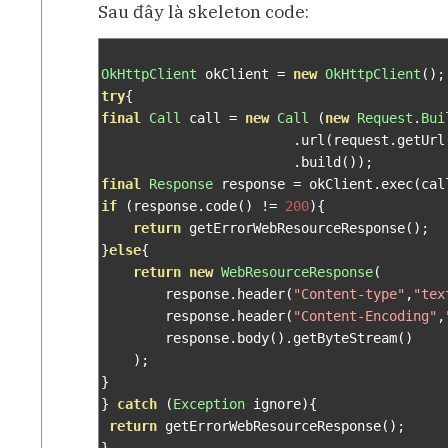
Sau đây là skeleton code:
OkHttpClient
 okClient 
=
new
OkHttpClient
();
try
{
final
Call
 call 
=
new
Call
(
new
Request
.
Bui
.
url
(
request
.
getUrl
.
build
());
final
Response
 response 
=
 okClient
.
exec
(
cal
if
(
response
.
code
()
!=
200
){
return
 getErrorWebResourceResponse
();
}
else
{
return
new
WebResourceResponse
(
        response
.
header
(
"Content-type"
,
"tex
        response
.
header
(
"Content-Encoding"
,
        response
.
body
().
getByteStream
()
);
}
}
catch
(
Exception
 ignore
){
return
 getErrorWebResourceResponse
();
}