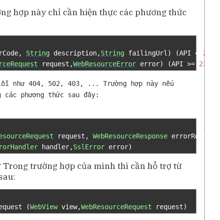
ờng hợp này chỉ cần hiện thực các phương thức
rCode
,
String
 description
,
String
 failingUrl
)
(
API 
<
23
)
rceRequest
 request
,
WebResourceError
 error
)
(
API 
>=
23
)
lỗi như 404, 502, 403, ... Trường hợp này nếu
g các phương thức sau đây:
esourceRequest
 request
,
WebResourceResponse
 errorRespons
rorHandler
 handler
,
SslError
 error
)
? Trong trường hợp của mình thì cần hỗ trợ từ
sau:
equest 
(
WebView
 view
,
WebResourceRequest
 request
)