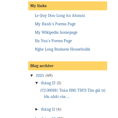
My links
Le Quy Don-Long An Alumni
My Hanh's Poems Page
My Wikipedia homepage
Ha Van's Poems Page
Nghe Long Business Households
Blog archive
▼
2025
(49)
▼
tháng 12
(1)
(C2.00018) Toán HSG THCS Tìm giá trị
lớn nhất của ...
►
tháng 11
(4)