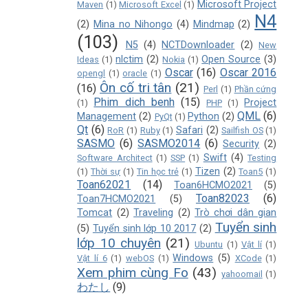
Microsoft Project
Maven
(1)
Microsoft Excel
(1)
N4
(2)
Mina no Nihongo
(4)
Mindmap
(2)
(103)
N5
(4)
NCTDownloader
(2)
New
nlctim
(2)
Open Source
(3)
Ideas
(1)
Nokia
(1)
Oscar
(16)
Oscar 2016
opengl
(1)
oracle
(1)
Ôn cố tri tân
(21)
(16)
Perl
(1)
Phần cứng
Phim dich benh
(15)
Project
(1)
PHP
(1)
QML
(6)
Management
(2)
Python
(2)
PyQt
(1)
Qt
(6)
Safari
(2)
RoR
(1)
Ruby
(1)
Sailfish OS
(1)
SASMO
(6)
SASMO2014
(6)
Security
(2)
Swift
(4)
Software Architect
(1)
SSP
(1)
Testing
Tizen
(2)
(1)
Thời sự
(1)
Tin học trẻ
(1)
Toan5
(1)
Toan62021
(14)
Toan6HCMO2021
(5)
Toan82023
(6)
Toan7HCMO2021
(5)
Tomcat
(2)
Traveling
(2)
Trò chơi dân gian
Tuyển sinh
(5)
Tuyển sinh lớp 10 2017
(2)
lớp 10 chuyên
(21)
Ubuntu
(1)
Vật lí
(1)
Windows
(5)
Vật lí 6
(1)
webOS
(1)
XCode
(1)
Xem phim cùng Fo
(43)
yahoomail
(1)
わたし
(9)