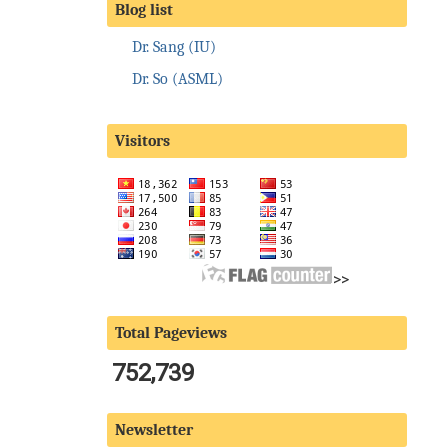
Blog list
Dr. Sang (IU)
Dr. So (ASML)
Visitors
>>
Total Pageviews
752,739
Newsletter