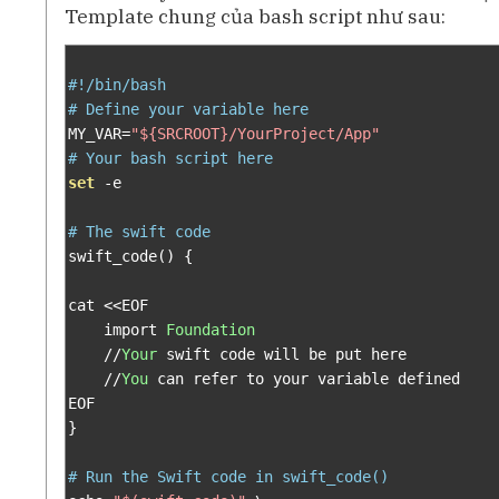
Template chung của bash script như sau:
#!/bin/bash
# Define your variable here
MY_VAR
=
"${SRCROOT}/YourProject/App"
# Your bash script here
set
-
e

# The swift code
swift_code
()
{
cat 
<<
EOF

    import 
Foundation
//
Your
 swift code will be put here

//
You
 can refer to your variable defined

}
# Run the Swift code in swift_code()