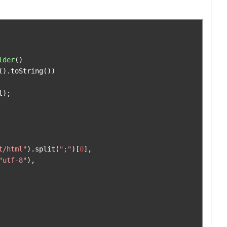
lder
()
().
toString
())
l
);
t/html"
).
split
(
";"
)[
0
],
"utf-8"
),