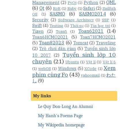
QML
Management
(2)
Python
(2)
PyQt
(1)
(6)
Qt
(6)
Safari
(2)
RoR
(1)
Ruby
(1)
Sailfish
SASMO
(6)
SASMO2014
(6)
OS
(1)
Security
(2)
Software Architect
(1)
SSP
(1)
Swift
(4)
Testing
(1)
Thời sự
(1)
Tin học trẻ
(1)
Toan62021
(14)
Tizen
(2)
Toan5
(1)
Toan6HCMO2021
(5)
Toan7HCMO2021
Toan82023
(6)
(5)
Tomcat
(2)
Traveling
(2)
Trò chơi dân gian
(5)
Tuyển sinh lớp
Tuyển sinh lớp 10
10 2017
(2)
chuyên
(21)
Ubuntu
(1)
Vật lí
(1)
Vật lí 6
Xem
Windows
(5)
(1)
webOS
(1)
XCode
(1)
phim cùng Fo
(43)
わた
yahoomail
(1)
し
(9)
My links
Le Quy Don-Long An Alumni
My Hanh's Poems Page
My Wikipedia homepage