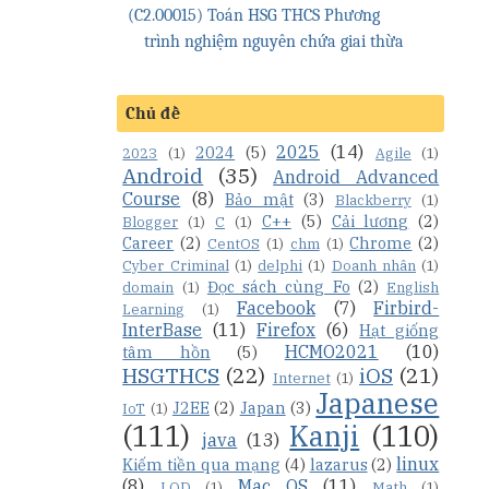
(C2.00015) Toán HSG THCS Phương
trình nghiệm nguyên chứa giai thừa
Chủ đề
2025
(14)
2024
(5)
2023
(1)
Agile
(1)
Android
(35)
Android Advanced
Course
(8)
Bảo mật
(3)
Blackberry
(1)
C++
(5)
Cải lương
(2)
Blogger
(1)
C
(1)
Career
(2)
Chrome
(2)
CentOS
(1)
chm
(1)
Cyber Criminal
(1)
delphi
(1)
Doanh nhân
(1)
Đọc sách cùng Fo
(2)
domain
(1)
English
Facebook
(7)
Firbird-
Learning
(1)
InterBase
(11)
Firefox
(6)
Hạt giống
HCMO2021
(10)
tâm hồn
(5)
HSGTHCS
(22)
iOS
(21)
Internet
(1)
Japanese
J2EE
(2)
Japan
(3)
IoT
(1)
(111)
Kanji
(110)
java
(13)
linux
Kiếm tiền qua mạng
(4)
lazarus
(2)
(8)
Mac OS
(11)
LQD
(1)
Math
(1)