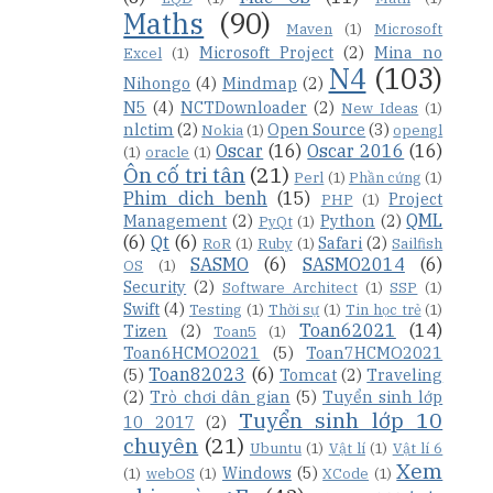
Maths
(90)
Maven
(1)
Microsoft
Microsoft Project
(2)
Mina no
Excel
(1)
N4
(103)
Nihongo
(4)
Mindmap
(2)
N5
(4)
NCTDownloader
(2)
New Ideas
(1)
nlctim
(2)
Open Source
(3)
Nokia
(1)
opengl
Oscar
(16)
Oscar 2016
(16)
(1)
oracle
(1)
Ôn cố tri tân
(21)
Perl
(1)
Phần cứng
(1)
Phim dich benh
(15)
Project
PHP
(1)
QML
Management
(2)
Python
(2)
PyQt
(1)
(6)
Qt
(6)
Safari
(2)
RoR
(1)
Ruby
(1)
Sailfish
SASMO
(6)
SASMO2014
(6)
OS
(1)
Security
(2)
Software Architect
(1)
SSP
(1)
Swift
(4)
Testing
(1)
Thời sự
(1)
Tin học trẻ
(1)
Toan62021
(14)
Tizen
(2)
Toan5
(1)
Toan6HCMO2021
(5)
Toan7HCMO2021
Toan82023
(6)
(5)
Tomcat
(2)
Traveling
(2)
Trò chơi dân gian
(5)
Tuyển sinh lớp
Tuyển sinh lớp 10
10 2017
(2)
chuyên
(21)
Ubuntu
(1)
Vật lí
(1)
Vật lí 6
Xem
Windows
(5)
(1)
webOS
(1)
XCode
(1)